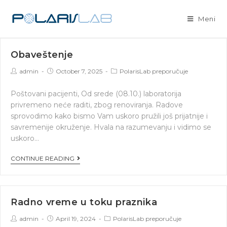
Meni
Obaveštenje
admin
October 7, 2025
PolarisLab preporučuje
Poštovani pacijenti, Od srede (08.10.) laboratorija
privremeno neće raditi, zbog renoviranja. Radove
sprovodimo kako bismo Vam uskoro pružili još prijatnije i
savremenije okruženje. Hvala na razumevanju i vidimo se
uskoro…
CONTINUE READING
Radno vreme u toku praznika
admin
April 19, 2024
PolarisLab preporučuje